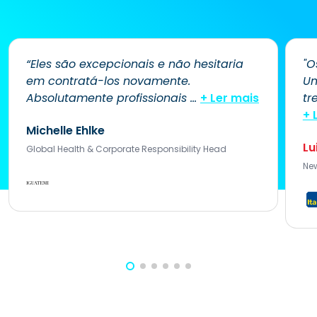
“Eles são excepcionais e não hesitaria
"O
em contratá-los novamente.
Um
Absolutamente profissionais
...
+ Ler mais
tr
+ 
Michelle Ehlke
Lu
Global Health & Corporate Responsibility Head
New